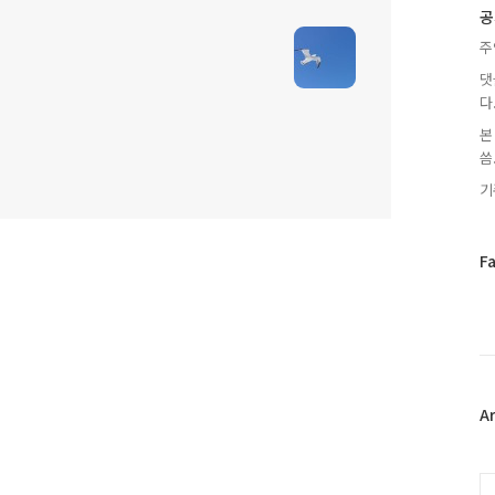
글
공
주
댓
다
본
씀.
기
페
F
이
스
북
트
위
터
플
A
러
그
인
C