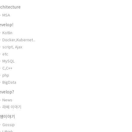
chitecture
MSA
evelop!
Kotlin
Docker,Kubernet..
script, Ajax
etc
MySQL
C,C++
php
BigData
evelop?
News
라떼 이야기
생이야기
Gossip
I think