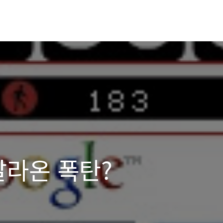
 날라온 폭탄?