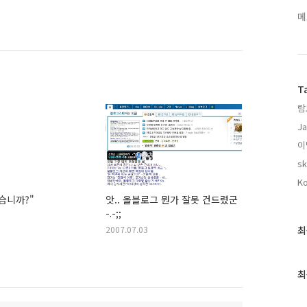
메
T
람
Ja
이
sk
Ko
습니까?"
앗.. 올블로그 뭔가 잘못 건드렸군
-.-;;
최
최
2007.07.03
근
글
과
최
인
기