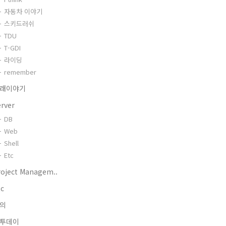
자동차 이야기
스키드러쉬
TDU
T-GDI
라이딩
remember
래이야기
erver
DB
Web
Shell
Etc
roject Managem..
tc
의
투데이