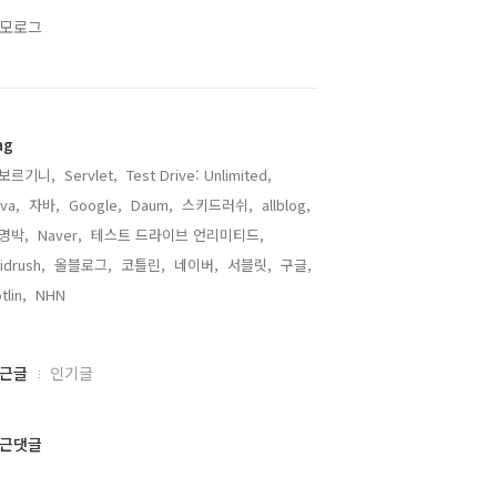
모로그
ag
보르기니,
Servlet,
Test Drive: Unlimited,
va,
자바,
Google,
Daum,
스키드러쉬,
allblog,
명박,
Naver,
테스트 드라이브 언리미티드,
idrush,
올블로그,
코틀린,
네이버,
서블릿,
구글,
tlin,
NHN,
근글
인기글
근댓글