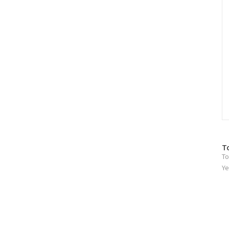
방
T
To
문
자
Ye
수