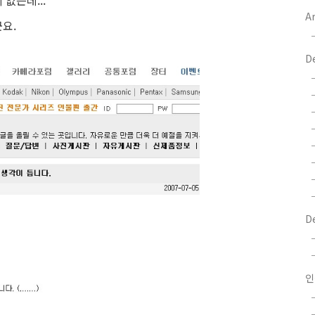
없는데...
Ar
요.
D
D
인