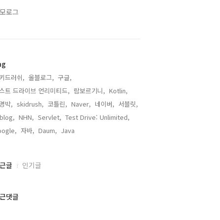
모로그
ag
키드러쉬,
올블로그,
구글,
스트 드라이브 언리미티드,
람보르기니,
Kotlin,
명박,
skidrush,
코틀린,
Naver,
네이버,
서블릿,
lblog,
NHN,
Servlet,
Test Drive: Unlimited,
ogle,
자바,
Daum,
Java,
근글
인기글
근댓글