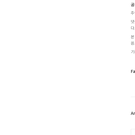
글
공
주
댓
다
본
씀.
기
페
F
이
스
북
트
위
터
플
A
러
그
인
C