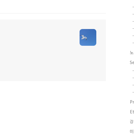
노
S
P
E
강
미