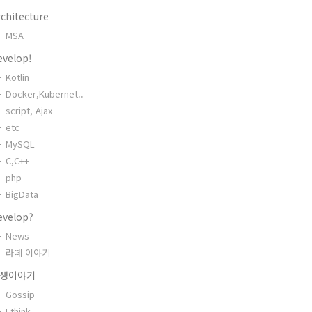
chitecture
MSA
evelop!
Kotlin
Docker,Kubernet..
script, Ajax
etc
MySQL
C,C++
php
BigData
evelop?
News
라떼 이야기
생이야기
Gossip
I think