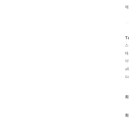
메
T
스
테
이
al
Go
최
최
근
글
과
최
인
기