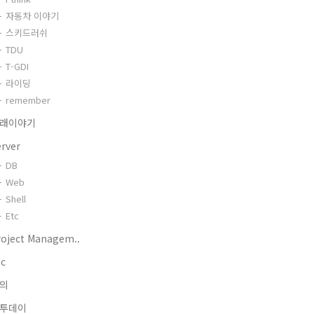
자동차 이야기
스키드러쉬
TDU
T-GDI
라이딩
remember
래이야기
erver
DB
Web
Shell
Etc
roject Managem..
tc
의
투데이