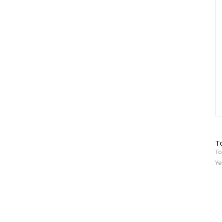
방
T
To
문
자
Ye
수