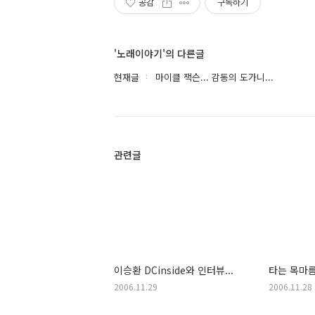
공감
구독하기
'노래이야기'의 다른글
현재글
마이클 잭슨... 감동의 도가니...
관련글
이승환 DCinside와 인터뷰...
타는 목마름
2006.11.29
2006.11.28