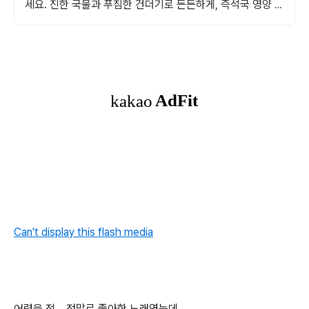
세요. 진한 국물과 푸짐한 건더기로 든든하게, 즉석국 영양 가
득한 식사를 완성하세요.
Can't display this flash media
어렸을 적... 정말로 좋아한 노래였는데...