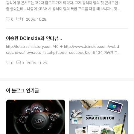
광석이 형 콘서트는 고2때 첨으로 가게 되었다. 그게 광석이 형의 첫 콘서트인
줄 몰랐는데... 나중에 KBS에서 광석이 형의 특집 프로를 다룰 때 보니까... 첫
콘서트더라... -.-;; 군대에 있던 어느날... 점심... 라디오를 통해 광석이 형이 죽
0
1
2006. 11. 28.
었다는 소식을 듣게 되었고... 그 이후로 한동한... 아무 말 못하고... 그대로 그냥
그렇게 서 있었다... 보고싶다...
이승환 DCinside와 인터뷰...
글 내용
http://letstrash.tistory.com/40 -> http://www.dcinside.com/webd
c/dcnews/news/etc_list.php?code=succeed&id=5434 이승환 콘서
트도 다시 가 봐야 할 텐데 ^^
0
0
2006. 11. 29.
이 블로그 인기글