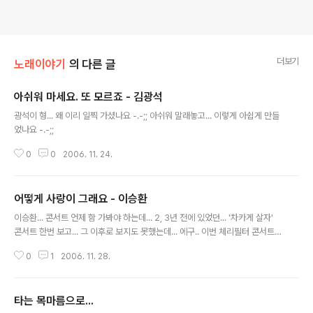
더보기
노래이야기
의 다른 글
아쉬워 마세요. 또 모르죠 - 김광석
글 내용
광석이 형... 왜 이리 일찍 가셨나요 -.-;; 아쉬워 말래놓고... 이렇게 아쉽게 만들
었나요 -.-;;
0
0
2006. 11. 24.
어떻게 사랑이 그래요 - 이승환
글 내용
이승환... 콘서트 언제 함 가봐야 하는데... 2, 3년 전에 있었던... '차카게 살자'
콘서트 한번 보고... 그 이후로 보지도 못했는데... 에구.. 이번 체리필터 콘서트도
총알의 압박땜에 못가고 -.-;; 고1때인가... 이승환 1집을 들었던 것이 엊그제 같
0
1
2006. 11. 28.
은데... 이승환은 하나도 안 늙었네... 이번에 나오는... 에듀코인으로 이승환 9집
이나 사봐야 겠다 ㅎㅎ
타는 목마름으로...
글 내용