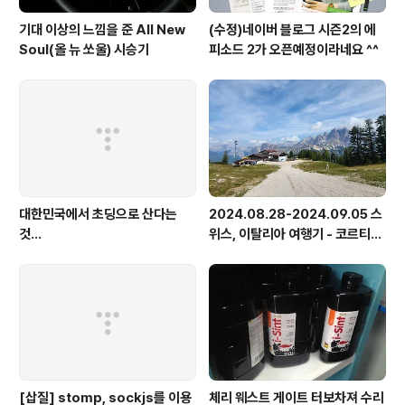
기대 이상의 느낌을 준 All New
(수정)네이버 블로그 시즌2의 에
Soul(올 뉴 쏘울) 시승기
피소드 2가 오픈예정이라네요 ^^
대한민국에서 초딩으로 산다는
2024.08.28-2024.09.05 스
것...
위스, 이탈리아 여행기 - 코르티나
담페초, 돌로미테, 이탈리아 알프
스
[삽질] stomp, sockjs를 이용
체리 웨스트 게이트 터보차져 수리