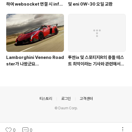
하여 websocket 연결 시 info
및 eni 0W-30 오일 교환
가 404로 나오는 경우
Lamborghini Veneno Road
투싼ix 및 스포티지R의 충돌 테스
ster가 나왔군요...
트 최악이라는 기사와 관련해서...
의안내
티스토리
로그인
고객센터
© Daum Corp.
0
0