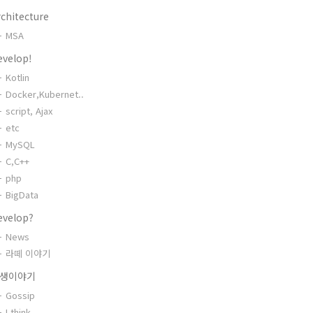
chitecture
MSA
evelop!
Kotlin
Docker,Kubernet..
script, Ajax
etc
MySQL
C,C++
php
BigData
evelop?
News
라떼 이야기
생이야기
Gossip
I think