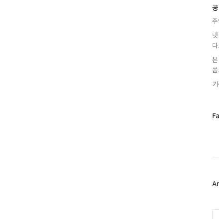
글
공
주
댓
다
본
씀.
기
페
F
이
스
북
트
위
터
플
A
러
그
인
C