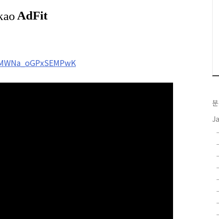
=OMWNa_oGPxSEMPwK
분
J