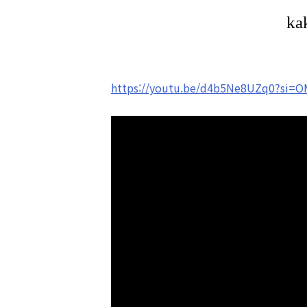
https://youtu.be/d4b5Ne8UZq0?si