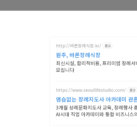
http://바른장례식장.kr/
광고
원주, 바른장례식장
최신시설, 합리적비용, 프리미엄 장례서
모십니다
https://www.seoullifestudio.com/
광고
염습없는 장례지도사 아카데미 관혼
3개월 상례문화지도사 교육, 장례행사 
AI시대 직업 아카데미와 통합 비즈니스의
관, 상례 및 제례서비스