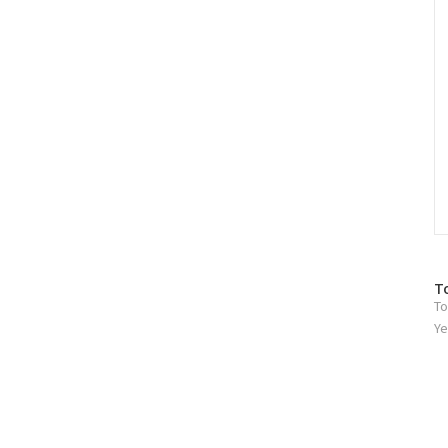
방
T
To
문
자
Ye
수