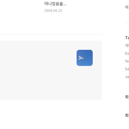
아니었음을...
메
2008.06.25
T
자
D
Te
Se
Ja
최
최
근
글
과
최
인
기