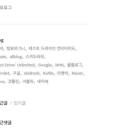
모로그
ag
바,
람보르기니,
테스트 드라이브 언리미티드,
aum,
allblog,
스키드러쉬,
st Drive: Unlimited,
Google,
NHN,
올블로그,
rvlet,
구글,
skidrush,
Kotlin,
이명박,
Naver,
va,
코틀린,
서블릿,
네이버,
근글
인기글
근댓글