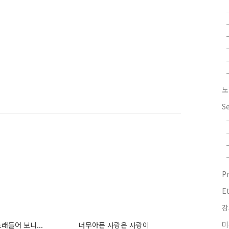
노
S
P
E
강
미
래들어 보니...
너무아픈 사랑은 사랑이