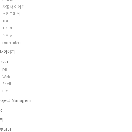
자동차 이야기
스키드러쉬
TDU
T-GDI
라이딩
remember
래이야기
erver
DB
Web
Shell
Etc
roject Managem..
tc
의
투데이