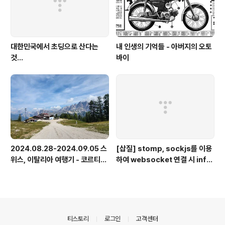
대한민국에서 초딩으로 산다는
내 인생의 기억들 - 아버지의 오토
것...
바이
2024.08.28-2024.09.05 스
[삽질] stomp, sockjs를 이용
위스, 이탈리아 여행기 - 코르티나
하여 websocket 연결 시 info
담페초, 돌로미테, 이탈리아 알프
가 404로 나오는 경우
스
의안내
티스토리
로그인
고객센터