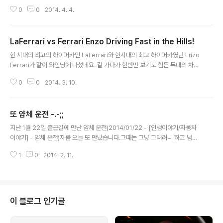
들이 많습니다.물론 자기보다 강한 사람이 나타나면 깨갱하지만... 그리고 차와
0
0
2014. 4. 4.
자신을 동일시 하는 이상한 습성이 있어서, 차량이 작은 차량을 보면 무시하기
일수이지요. 도로에, 아니 우리 사회에 개념 충만한 사람들이 많아져서, 조금더
합리적이고 양보하며 융통성 있는 교통 문화가 이루어 졌으면 좋겠습니다. "세
LaFerrari vs Ferrari Enzo Driving Fast in the Hills!
상엔 나보다 더 강한 사람이 많다." 라고 한 마지막이 와닿네요 ^^
글 내용
현 시대의 최고의 하이퍼카인 LaFerrari와 한시대의 최고 하이퍼카였던 Enzo
Ferrari가 같이 와인딩에 나섰네요. 길 가다가 한번만 보기도 힘든 두대의 차량
이 같이 와인딩을 하는 진귀한 풍경입니다. ^^ 영상 내내 들리는 LaFerrai의
0
0
2014. 3. 10.
업, 다운 쉬프트 소리는 아드레날린을 자극하네요 ^^ 덧. 언제 한번 스포텁으로
라도 와인딩을... ^^ 그 전에 전복 될려나 ^^;;;
또 얌체 운전 -.-;;
글 내용
지난 1월 22일 출근길에 만난 얌체 운전(2014/01/22 - [인생이야기/자동차
이야기] - 얌체 운전)자를 오늘 또 만났습니다.그때는 그냥 그러려니 하고 넘겼
는데...보니까 상습범이네요 -.-;; 대한민국 운전 문화 참 뭐 같네요 -.-;;
1
0
2014. 2. 11.
이 블로그 인기글