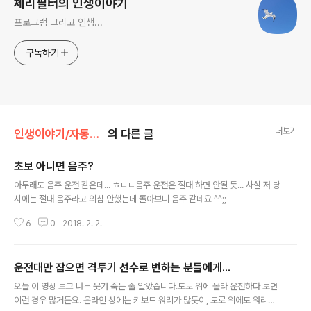
체리필터의 인생이야기
프로그램 그리고 인생...
구독하기
더보기
인생이야기/자동차 이야기
의 다른 글
초보 아니면 음주?
글 내용
아무래도 음주 운전 같은데... ㅎㄷㄷ음주 운전은 절대 하면 안될 듯... 사실 저 당
시에는 절대 음주라고 의심 안했는데 돌아보니 음주 같네요 ^^;;
6
0
2018. 2. 2.
운전대만 잡으면 격투기 선수로 변하는 분들에게...
글 내용
오늘 이 영상 보고 너무 웃겨 죽는 줄 알았습니다.도로 위에 올라 운전하다 보면
이런 경우 많거든요. 온라인 상에는 키보드 워리가 많듯이, 도로 위에도 워리어