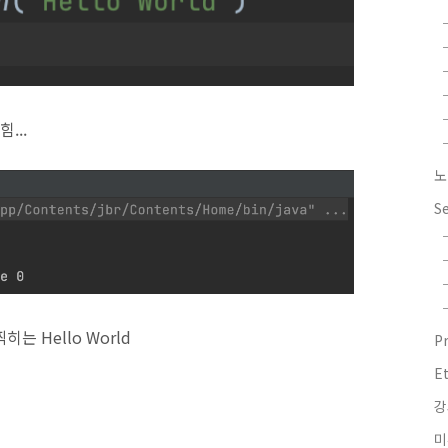
...
노
S
 Hello World
P
E
강
미