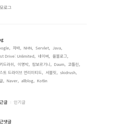
모로그
ag
ogle,
자바,
NHN,
Servlet,
Java,
st Drive: Unlimited,
네이버,
올블로그,
키드러쉬,
이명박,
람보르기니,
Daum,
코틀린,
스트 드라이브 언리미티드,
서블릿,
skidrush,
글,
Naver,
allblog,
Kotlin,
근글
인기글
근댓글