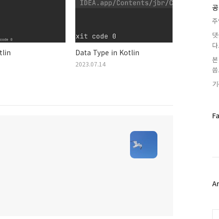
글
공
주
댓
다
lin
Data Type in Kotlin
본
2023.07.14
씀.
기
페
F
이
스
북
트
위
터
플
A
러
그
인
C