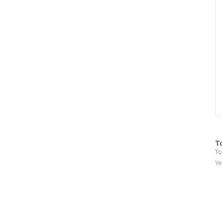
방
T
To
문
자
Ye
수