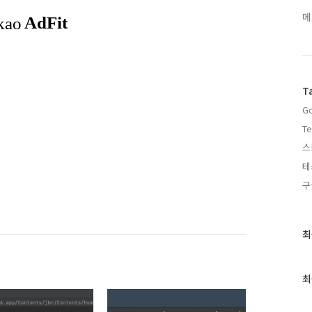
메
T
Go
Te
스
테
구
최
최
근
글
과
최
인
기