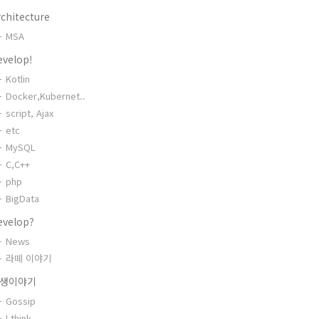
chitecture
MSA
evelop!
Kotlin
Docker,Kubernet..
script, Ajax
etc
MySQL
C,C++
php
BigData
evelop?
News
라떼 이야기
생이야기
Gossip
I think