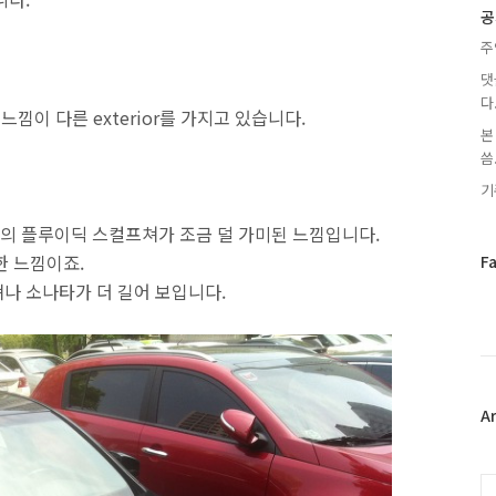
글
공
주
댓
다
느낌이 다른 exterior를 가지고 있습니다.
본
씀.
기
의 플루이딕 스컬프쳐가 조금 덜 가미된 느낌입니다.
한 느낌이죠.
페
F
이
나 소나타가 더 길어 보입니다.
스
북
트
위
터
플
A
러
그
인
C