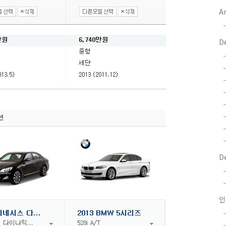
Ar
D
D
인