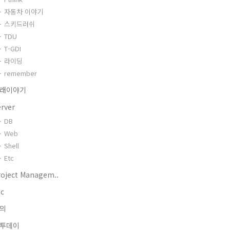
자동차 이야기
스키드러쉬
TDU
T-GDI
라이딩
remember
래이야기
erver
DB
Web
Shell
Etc
roject Managem..
tc
의
투데이