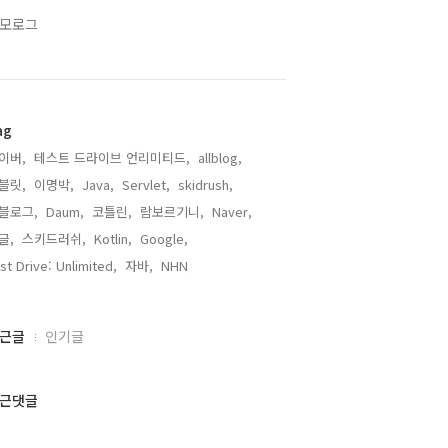
모로그
ag
이버,
테스트 드라이브 언리미티드,
allblog,
블릿,
이명박,
Java,
Servlet,
skidrush,
블로그,
Daum,
코틀린,
람보르기니,
Naver,
글,
스키드러쉬,
Kotlin,
Google,
st Drive: Unlimited,
자바,
NHN,
근글
인기글
근댓글