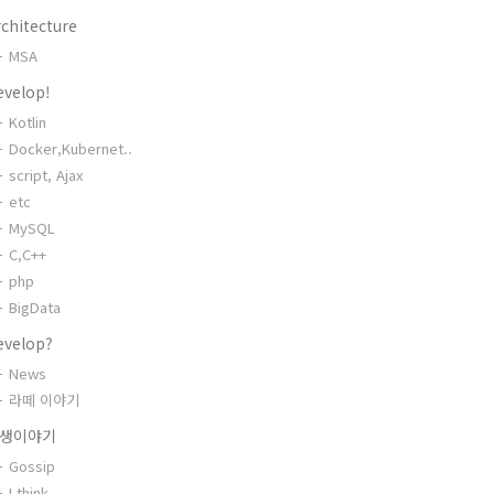
chitecture
MSA
evelop!
Kotlin
Docker,Kubernet..
script, Ajax
etc
MySQL
C,C++
php
BigData
evelop?
News
라떼 이야기
생이야기
Gossip
I think