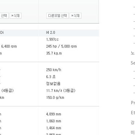
노
S
P
E
강
미