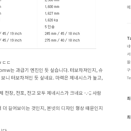
메
T
네
서
 ㅎㄷㄷ
올
bmw는 과급기 엔진인 듯 싶습니다. 터보차져인지, 슈
구
보니 터보차쳐인 듯 싶네요. 마력은 제네시스가 높고,
Te
전장, 전포, 전고 모두 제네시스가 크네요 -.-;; 사람
최
최
근
어 더 길어보이는 것인지, 본넷의 디자인 형상 때문인지
글
과
최
인
기
니다.