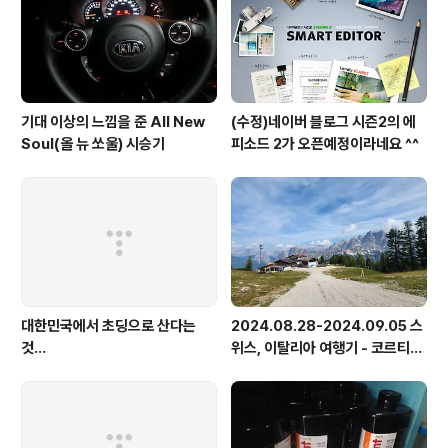
싶습니다. 터보차져인지, 슈퍼차져인지 모르겠지만 배기량
대비 출..
기대 이상의 느낌을 준 All New
(수정)네이버 블로그 시즌2의 에
Soul(올 뉴 쏘울) 시승기
피소드 2가 오픈예정이라네요 ^^
대한민국에서 초딩으로 산다는
2024.08.28-2024.09.05 스
것...
위스, 이탈리아 여행기 - 코르티나
담페초, 돌로미테, 이탈리아 알프
스