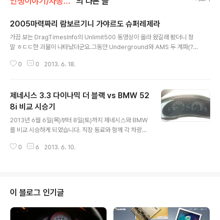
인생이야기/자동차 이야기
의 다른 글
2005마력짜리 람보르기니 가야르도 슈퍼레제라
글 내용
가끔 보는 DragTimesInfo의 Unlimit500 동영상이 올라 왔길래 봤더니 정
말 ㅎㄷㄷ한 괴물이 나타났더군요.그동안 Underground와 AMS 두 계파(?)
간의 싸움에서 AMS의 1200마력짜리 GT-R이 완전 정리한 듯 보였는데...1,0
0
0
2013. 6. 18.
00마력대도 아니고... 2,000마력대의 람보로... 조만간 두 라이벌간의 고속도
로 롤링 영상이 따로 올라오지 않을까 예상해 봅니다.그나저나 정말 대단하네요
^^
제네시스 3.3 다이나믹 더 블랙 vs BMW 52
8i 비교 시승기
글 내용
2013년 6월 6일(목)부터 8일(토)까지 제네시스와 BMW
를 비교 시승하게 되었습니다. 직장 동료와 함께 각 차량마
다 1박 2일씩 총 두대를 2박 3일간 시승하는 현대 자동차
0
6
2013. 6. 10.
의 이벤트였습니다. 6월 7일에 가족들과 함께 놀러갈 생각
에 조금더 좋다고 생각한 BMW를 나중에 빌릴 계획이였습
니다. 뭐 시승 소감에 대한 내용은 차차 자세히 이야기 하고
요... 제가 타게 된 차량의 자세한 스펙은 아래와 같습니다.
- 제네시스 다이나믹 에디션 더블랙 - BMW 528i 두 차량
이 블로그 인기글
에 대한 스펙의 비교는 네이버 자동차로 대신 합니다. 가격
은 bmw가 1,400만원 정도 비싸네요 ㅎㄷㄷ 제네시스는
자연 흡기 엔진이고, 그에 비해 bmw는 과급기 엔진인 듯