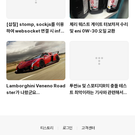
[삽질] stomp, sockjs를 이용
체리 웨스트 게이트 터보차져 수리
하여 websocket 연결 시 info
및 eni 0W-30 오일 교환
가 404로 나오는 경우
Lamborghini Veneno Road
투싼ix 및 스포티지R의 충돌 테스
ster가 나왔군요...
트 최악이라는 기사와 관련해서...
의안내
티스토리
로그인
고객센터