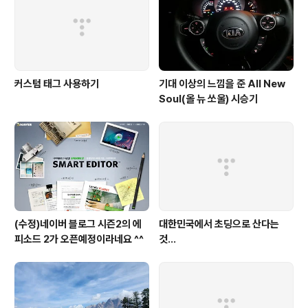
싶습니다. 터보차져인지, 슈퍼차져인지 모르겠지만 배기량
대비 출..
커스텀 태그 사용하기
기대 이상의 느낌을 준 All New
Soul(올 뉴 쏘울) 시승기
(수정)네이버 블로그 시즌2의 에
대한민국에서 초딩으로 산다는
피소드 2가 오픈예정이라네요 ^^
것...