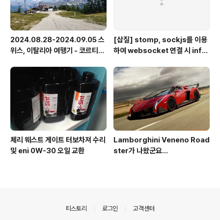
2024.08.28-2024.09.05 스
[삽질] stomp, sockjs를 이용
위스, 이탈리아 여행기 - 코르티나
하여 websocket 연결 시 info
담페초, 돌로미테, 이탈리아 알프
가 404로 나오는 경우
스
체리 웨스트 게이트 터보차져 수리
Lamborghini Veneno Road
및 eni 0W-30 오일 교환
ster가 나왔군요...
의안내
티스토리
로그인
고객센터