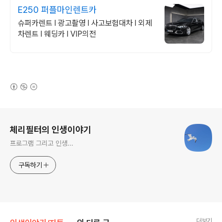
E250 퍼플마인렌트카
슈퍼카렌트 l 광고촬영 l 사고보험대차 l 외제
차렌트 l 웨딩카 l VIP의전
(새창열림)
로그 정보
체리필터의 인생이야기
프로그램 그리고 인생...
구독하기
더보기