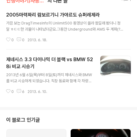
인생이야기/자동차 이야기
의 다른 글
2005마력짜리 람보르기니 가야르도 슈퍼레제라
글 내용
가끔 보는 DragTimesInfo의 Unlimit500 동영상이 올라 왔길래 봤더니 정
말 ㅎㄷㄷ한 괴물이 나타났더군요.그동안 Underground와 AMS 두 계파(?)
간의 싸움에서 AMS의 1200마력짜리 GT-R이 완전 정리한 듯 보였는데...1,0
0
0
2013. 6. 18.
00마력대도 아니고... 2,000마력대의 람보로... 조만간 두 라이벌간의 고속도
로 롤링 영상이 따로 올라오지 않을까 예상해 봅니다.그나저나 정말 대단하네요
^^
제네시스 3.3 다이나믹 더 블랙 vs BMW 52
8i 비교 시승기
글 내용
2013년 6월 6일(목)부터 8일(토)까지 제네시스와 BMW
를 비교 시승하게 되었습니다. 직장 동료와 함께 각 차량마
다 1박 2일씩 총 두대를 2박 3일간 시승하는 현대 자동차
0
6
2013. 6. 10.
의 이벤트였습니다. 6월 7일에 가족들과 함께 놀러갈 생각
에 조금더 좋다고 생각한 BMW를 나중에 빌릴 계획이였습
니다. 뭐 시승 소감에 대한 내용은 차차 자세히 이야기 하고
요... 제가 타게 된 차량의 자세한 스펙은 아래와 같습니다.
- 제네시스 다이나믹 에디션 더블랙 - BMW 528i 두 차량
이 블로그 인기글
에 대한 스펙의 비교는 네이버 자동차로 대신 합니다. 가격
은 bmw가 1,400만원 정도 비싸네요 ㅎㄷㄷ 제네시스는
자연 흡기 엔진이고, 그에 비해 bmw는 과급기 엔진인 듯