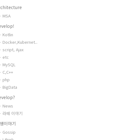
chitecture
MSA
evelop!
Kotlin
Docker,Kubernet..
script, Ajax
etc
MySQL
C,C++
php
BigData
evelop?
News
라떼 이야기
생이야기
Gossip
I think