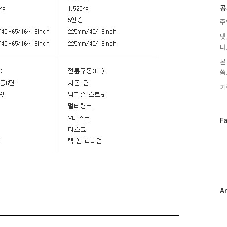
글
공
주
댓
다
본
씀.
기
페
F
이
스
북
트
위
터
플
A
러
그
인
C