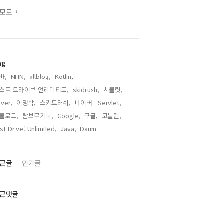
모로그
ag
바,
NHN,
allblog,
Kotlin,
스트 드라이브 언리미티드,
skidrush,
서블릿,
ver,
이명박,
스키드러쉬,
네이버,
Servlet,
블로그,
람보르기니,
Google,
구글,
코틀린,
st Drive: Unlimited,
Java,
Daum,
근글
인기글
근댓글