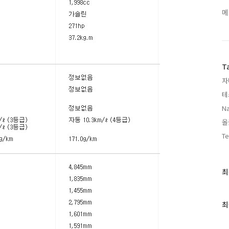
메
T
자
테
Na
올
Te
최
최
근
글
과
최
인
기