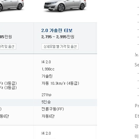
노
S
P
E
강
미