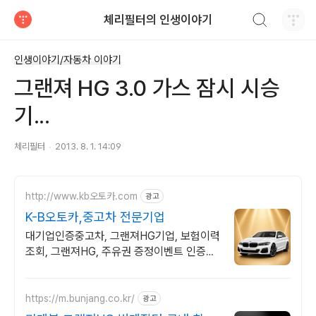
검색하기
체리필터의 인생이야기
티스토리
인생이야기/자동차 이야기
그랜져 HG 3.0 가스 잠시 시승
기...
체리필터
2013. 8. 1. 14:09
http://www.kb오토카.com
광고
K-B오토카,중고차 전문기업
대기업인증중고차, 그랜져HG기업, 보험이력
조회, 그랜져HG, 주유권 증정이벤트 인증중
고차 7만대이상! 찾아가는 홈서비스! 낮은 할
부이자율, 24시간실매물전산연동
https://m.bunjang.co.kr/
광고