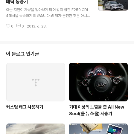
충격이라 할 만큼 디자인이 세련되고 미래지향적으로 생겨
매틱 동승기
글 내용
서, 저게 정말 한국에서 만든 차가 맞나? 라는 생각까지 하
아는 지인이 차량을 알아보게 되어 같이 잠깐 E250 CDI
게 만든 K5였는데, 너무 오래 디자인을 변경하지 않아 약
4매틱을 동승하게 되었습니다.뭐 제가 운전한 것은 아니지
발이 많이 떨어진 상태였죠. 그래서 그런가 처음에는 소나
만 잠깐 같이 타본 소감을 적어봅니다. 차량의 이미지는 아
타보다도 더 잘 팔리는 중형차라는 타이틀을 거머쥘 수 있
0
0
2013. 6. 28.
래와 같이 생겼습니다. 휠 모양을 보아하니 220CDI 같은
었지만, 매년 차..
데... 250CDI의 휠 모양이 더 구리게 생겼더군요.왜 상급
차량의 휠 모양이 더 구린지는 모르겠지만... 뭐 간단하게
이야기 하자면 아이들링 시는 매우 정숙했습니다.주변이
조금 혼잡해서일지도 모르지만 초기 시동시에는 매우 많이
이 블로그 인기글
정숙하게 느껴졌구요. 아직 거의 뛰지 않은 차량이라서 그
런 것일 수도...사실 어제까지 안 풀리다 오늘(6월 28일)에
야 풀리게 되었다고 하더군요. 아마 다른 분들이 타보기전
에 앞서 타본 시승기일수도...디자인은 보는 바와 같이 두개
로 분리된 E ..
커스텀 태그 사용하기
기대 이상의 느낌을 준 All New
Soul(올 뉴 쏘울) 시승기