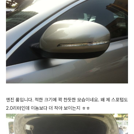
엔진 룸입니다. 적한 크기에 꽉 찬듯한 모습이네요. 왜 제 스포텁도
2.0리터인데 이놈보다 더 작아 보이는지 ㅎㅎ