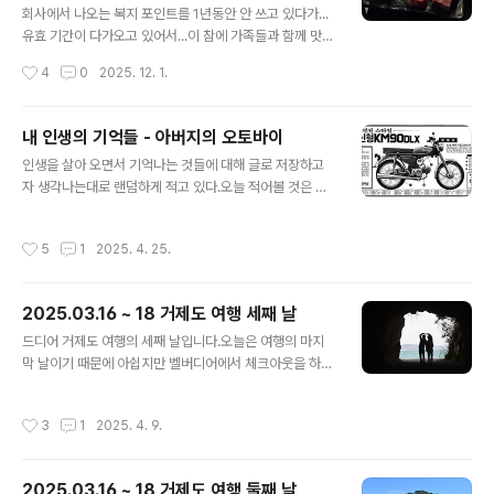
회사에서 나오는 복지 포인트를 1년동안 안 쓰고 있다가...
유효 기간이 다가오고 있어서...이 참에 가족들과 함께 맛있
는 한우를 맘껏 먹었습니다.우리가족 4명과 누나네 부부
작성시간
4
0
2025. 12. 1.
해서 6명이서 오랜만에 입에 기름칠 좀 했네요. 콜키지 프
리라서 조니워커 블루와 브나하벤을 먹었습니다.한우는 등
심, 안심, 채끝 살 1++로 구성된 '하누스페셜'로 12인분을
내 인생의 기억들 - 아버지의 오토바이
먹었는데... 1인당 300g 정도인데 첫 맛은 정말 부드러운
글 내용
인생을 살아 오면서 기억나는 것들에 대해 글로 저장하고
데... 인당 2인분은 조금 무리더군요.나중에는 느끼함이 올
자 생각나는대로 랜덤하게 적고 있다.오늘 적어볼 것은 아
라왔지만... 아까워서 끝까지 먹었습니다. 그리고 1++ 한
버지가 젊은 시절에 몰던 오토바이이다.80년대 많이 길에
우로 만든 육회 두 접시 ^^사실 난 육회를 좋아하지도 않고
서 볼 수 있었던 오토바이는 90cc 오토바이와 125cc 오
잘 먹지도 않는데 이놈은 정말 맛있었습니다. 이렇게 배부
작성시간
5
1
2025. 4. 25.
토바이가 주를 이루었다.그 중에서도 아버지가 처음에 몰
르게 먹고 나서 마지막은 한우 해장 라면으로 입가심을 해
기 시작한 오토바이는 90cc 오토바이였는데, 배달 오토바
주었습니다..
이로 많이 쓰이는 그런 스타일의 오토바이는 아니고, 기어,
2025.03.16 ~ 18 거제도 여행 세째 날
클러치가 다 있는 형태의 오토바이였다.검색해서 찾아보니
글 내용
아래와 같은 신문 기사가 나온다. 이 당시 뚜렷하게 기억에
드디어 거제도 여행의 세째 날입니다.오늘은 여행의 마지
남던 디자인 요소가 있었는데...우선 연료통에 있는 나이키
막 날이기 때문에 아쉽지만 벨버디어에서 체크아웃을 하고
같은 저 모습이 기억에 남는다. 저런 별거 아닌 디자인 요소
하루를 시작하게 되었습니다.체크아웃도 별도의 데스크에
가 어릴 때는 왜 이렇게 각인이 되었는지...그리고 두 번째
서 안하고 태블릿에서 터치 몇 번으로 간편하게 할 수 있어
작성시간
3
1
2025. 4. 9.
로 기억에 남던 모습은 ..
서 좋았습니다. 체크아웃 후 오늘 방문할 곳은 근포 땅굴 입
니다.https://naver.me/xMjK9zZw 네이버 지도근포땅
굴map.naver.com 사람들이 사진 스팟으로 많이 방문한
2025.03.16 ~ 18 거제도 여행 둘째 날