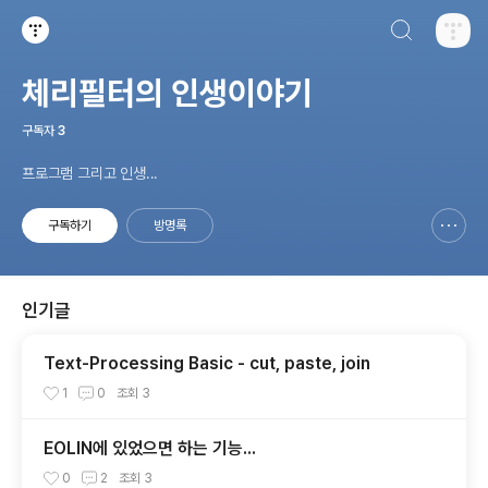
검색하기
티스토리
체리필터의 인생이야기
구독자
3
프로그램 그리고 인생...
구독하기
방명록
신고하기 레이어
열기
인기글
Text-Processing Basic - cut, paste, join
1
0
조회
3
EOLIN에 있었으면 하는 기능...
0
2
조회
3