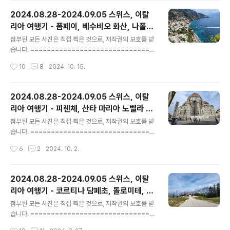
마의 수로 시설이 보입니다.https://maps.app.goo.gl/
2024.08.28-2024.09.05 스위스, 이탈
C8ZqPnkNqX6oT7vQA 콜로세움 · Piazza del Col
리아 여행기 - 폼페이, 베수비오 화산, 나폴리,
osseo, 1, 00184 Roma RM, 이탈리아★★★★★ ·
글 내용
쏘렌토, 포지타노, 아말피
역사적 명소www.google.com 콜로세움 앞에서 버스를
첨부된 모든 사진은 직접 찍은 것으로, 저작권의 보호를 받
내려서 건너 가서 찍어 봤습니다. 콜로세움 옆에는 콘스탄
습니다. ==============================
티누스 개선문이 있습니다. 삼성 ACE. 삼성전자 사업자몰
======= 이번에 가볼 곳은 폼페이입니다.베수비오 화산
작성시간
10
8
2024. 10. 15.
공식 홍보 파트너 www.samsun..
이 폭발할 때 많은 경고가 있었지만 미리 대피하지 않은 폼
페이의 사람들이 죽었다는 이야기의 그 폼페이 입니다. htt
ps://maps.app.goo.gl/SAzNzPM75RQ2YZPc9 P
2024.08.28-2024.09.05 스위스, 이탈
ompeii (UNESCO) · Vicolo del Panettiere, 80045
리아 여행기 - 피렌체, 산타 마리아 노벨라 성
Pompei NA, 이탈리아★★★★★ · 역사적 명소www.
글 내용
당, 시뇨리아 광장, 두오모 광장, 피렌체 대성
google.com 이곳에서 표를 매표한 다음 입장 합니다. 처
첨부된 모든 사진은 직접 찍은 것으로, 저작권의 보호를 받
당, 베키오 다리
음 들어가면 보이는 폼페이의 모습입니다. 아래와 같은 터
습니다. ==============================
널을 지나면 본격적으로 폼페이의 유적들이 보이기 시작합
======= 코르티나 담페초를 다녀온 뒤로 이탈리아의 남
작성시간
6
2
2024. 10. 2.
니다. 아래는 터널을 지나면 나..
쪽으로 더 내려 옵니다.이번에는 피렌체를 방문 합니다.피
렌체는 여러 역사적인 유적지들이 많은 곳입니다만... 사실
저도 잘 모르는 곳이라... 그냥 구경만 하였습니다. 처음으
2024.08.28-2024.09.05 스위스, 이탈
로 방문한 곳은 산타마리아 노벨라 성당입니다.https://m
리아 여행기 - 코르티나 담페초, 돌로미테, 이
aps.app.goo.gl/8bp73eT2NLHAzmmQ6 산타 마
글 내용
탈리아 알프스
리아 노벨라 성당 · P.za di Santa Maria Novella, 18,
첨부된 모든 사진은 직접 찍은 것으로, 저작권의 보호를 받
50123 Firenze FI, 이탈리아★★★★★ · 바실리카w
습니다. ==============================
ww.google.com이 곳은 산타마리아 역 바로 뒷편에 위
======= 오늘 가는 곳은 이탈리아 북동부 쪽에 있는 코
작성시간