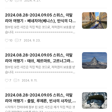
10
11
2024. 9. 27.
치해 있는 곳인데, 우리는 역까..
르티나담페초 라는 마을입니다.알프스 산의 북쪽은 스위스
이고 남쪽은 이탈리아인데, 지난번 마테호른과 달리 이탈
리아의 알프스인 돌로미테는 어떤 모습을 보여줄지 기대를
2024.08.28-2024.09.05 스위스, 이탈
앉고 출발 합니다.차량을 타고 한참을 가니 점점 더 험준한
리아 여행기 - 베네치아(베니스), 탄식의 다
산들이 모습을 들어 냅니다. 그런데 느낌은... 약간 설악산
글 내용
리, 두칼레 궁전, 산마르코 대성당, 카페 플로
울산바위 대자 느낌입니다 ^^ 이렇게 차량을 타고 코르티
첨부된 모든 사진은 직접 찍은 것으로, 저작권의 보호를 받
리안, 곤돌라, 수상택시, 리알토 다리
나담페초에 도착을 하니 마을에서부터 웅장한 산의 모습을
습니다. ==============================
볼 수 있네요.https://maps.app.goo.gl/j5S7ec6R8u
======= 셋 째 날부터는 이탈리아로 넘어 옵니다.체르
작성시간
10
7
2024. 9. 23.
mfcQoi6 코르티나담페초 · 이탈리아 32043 벨루노 코
마트에서 베네치아까지는 꽤 먼 거리라서 한 번에 넘어오
르..
지 못합니다. 일단은 체르마트를 떠나서 이탈리아로 넘어
와서 밀라노에서 잠을 청합니다. 이탈리아로 넘어오면서
2024.08.28-2024.09.05 스위스, 이탈
느낀 점은... 스위스에 비해 건물들이 오래되고 낡아 보인다
리아 여행기 - 태쉬, 체르마트, 고르너그라트
는 느낌이 확 듭니다. (유적지가 아닌 일반 집들이...)그리고
글 내용
전망대, 마테호른
스위스가 도로 사정이 너무 좋아서 그런가, 도로의 노면이
첨부된 모든 사진은 직접 찍은 것으로, 저작권의 보호를 받
안 좋아진다는 느낌이 바로 오네요. 뭐 좋은 곳은 좋고 안
습니다. ==============================
좋은 곳은 안 좋겠지만... 전반적으로 한국이랑 비슷한 정도
======= 스위스 이탈리아 여행기 두 번째 날 입니다.첫
작성시간
7
1
2024. 9. 11.
라고 느껴 집니다. 어째든 그렇게 밀라노로 넘어 왔는데...
번째 날에 루체른에서 빈사의 사자상과 카펠교를 보고나서
밀라노는 순전히..
마흐띠니로 와서 잠을 청했습니다. 조식을 먹은 다음 마테
호른을 보기 위한 입구인 태쉬로 향합니다.https://maps.
2024.08.28-2024.09.05 스위스, 이탈
app.goo.gl/cH9qkpxTpt9RRYDk9 Täsch · 3929
리아 여행기 - 출발, 루체른, 빈사의 사자상,
스위스3929 스위스www.google.com 정확히 어디부
글 내용
카펠교, 크루즈
터인지는 모르지만... 태쉬부터는 아마도 내연기관 차가 들
시작하기 전에아래 첨부 된 모든 사진은 제가 직접 찍은 것