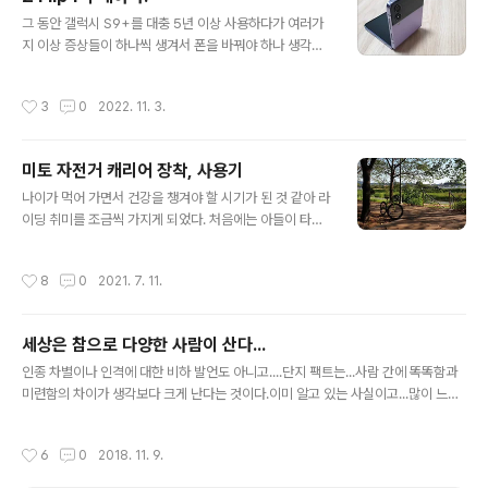
요. Z Flip4를 퍼플로 구매해서 버즈2 프로도 퍼플로 구매
글 내용
그 동안 갤럭시 S9+를 대충 5년 이상 사용하다가 여러가
했습니다. 살짝 들어보니 음질이 꽤 좋네요. 얼마나 자주 사
지 이상 증상들이 하나씩 생겨서 폰을 바꿔야 하나 생각중
용하게 될지는 모르지만, 싼 가격에 구매할 수 있게 되어 좋
이였습니다. 이상 증상 중에는 다음과 같은 것들이... 배터
네요 ^^
리가 부풀어서 폰 옆구리가 갈라져서 배터리 교환 함 통화
작성시간
3
0
2022. 11. 3.
소리도 너무 작아서 공공장소에서 전화 받기가 힘들고 스
피커 폰으로 받아야 함 ㅠㅠ 네이버 지도의 네비를 사용하
는데... 가끔 GPS를 못 잡는 것인지... 오류로 화면은 움직
미토 자전거 캐리어 장착, 사용기
이는데 속도가 0으로 나옴. 이상 증상은 아니지만 내부 용
글 내용
량이 작아 앱 설치에 어려움이 있던 문제도 ㅠㅠ 어째든 이
나이가 먹어 가면서 건강을 챙겨야 할 시기가 된 것 같아 라
런 이유로 다음 폰을 알아보고 있었고, 자급제 폰을 사용하
이딩 취미를 조금씩 가지게 되었다. 처음에는 아들이 타다
면 좋다는 말에 자급제 폰도 찾았지만, 어짜피 어느정도 되
가 업그레이드 하면서 안쓰게 된 자전거를 타게 되었다. 겉
는 요금제를 사용해야 하는 입장에서 그냥 구매... 검색해
으로 보기에는 좋아 보였는데 기어가 변속하는데 있어 문
작성시간
8
0
2021. 7. 11.
보니 위메프에서 Z F..
제가 있었고, 이러한 자전거로 다른 사람을 쫓아 가는데 힘
든 상황이 발생하여 당근에서 싸구려 하이브리드를 구매하
게 되었다. 7단 미션에 앞 드레일러도 없었지만 기존 자전
세상은 참으로 다양한 사람이 산다...
거보다는 나아서 그나마 다른 일행들을 따라 가기에 무리
글 내용
는 없었다. 어느정도 라이딩에 적용이 되어 이제는 조금 더
인종 차별이나 인격에 대한 비하 발언도 아니고....단지 팩트는...사람 간에 똑똑함과
돈을 투자 하고자 ELFAMA 벤토르 V4000을 구매... 기존
미련함의 차이가 생각보다 크게 난다는 것이다.이미 알고 있는 사실이고...많이 느껴
자전거와 달리 너무나도 부드럽고 가벼운 주행 감에 장비
왔지만...오늘 새삼 더 느끼게 된다. 취업이 힘들다 말하지 말고...본인이 왜 취업이 안
업그레이드를 이래서 하는 구나를 느끼게 해준... 앞 드레일
되는 것인지 돌아보고 조금 더 노력해 보자... 취업이 잘 되는 사람들이 본인들보다 왜
작성시간
6
0
2018. 11. 9.
러 3단, 뒷 드레일러 9..
더 잘 되는 것인지...얼마나 더 많이 노력하는 것인지...그래서 나보다 얼마나 무엇을
더 알고 있는지 돌아보자. 그 갭이 생각보다 매우 크다는 것을 깨닫게 될 것이고..그