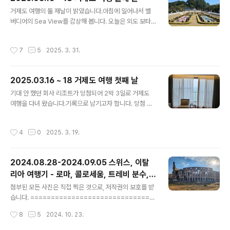
다고 하는데... 어떨지 기대를 앉고 출발을 했습니다.벨버디
글 내용
어는 거제 북부이고 근포땅굴은 거제 남부 쪽이라 시간이
거제도 여행의 둘 재날이 밝았습니다.아침에 일어나서 벨
생각보다 좀 걸렸습니다.더군다나 근포땅굴 들어가는 길이
버디어의 Sea View를 감상해 봅니다. 오늘은 외도 보타
생각보다 구불구불해서 시간이 좀 더 걸렸네요. 그래도 재
니아로 들어가는 배를 미리 예약해 두어서 메인은 외도 여
미난 와인딩이라 운전은 재미났습니다.날씨는 살짝 쌀쌀했
행이 될 예정입니다.1시 배로 예약을 해 두어서, 먼저 오전
작성시간
7
5
2025. 3. 31.
고, 바람도 많이 불고.....
에 매미성을 둘러보고 이후에 경치 좋은 카페에서 브런치
를 먹고 출발하기로 합니다.우선 매미성으로 향했습니다.h
ttps://naver.me/FZ279ejR 네이버 지도매미성map.n
2025.03.16 ~ 18 거제도 여행 첫째 날
aver.com매미성에 대한 History는 네이버 지도에 보면
글 내용
잘 나와 있으니 읽어보시면 될 것 같습니다.매미성으로 들
기대 안 했던 회사 리조트가 당첨되어 2박 3일로 거제도
어가는 길은 차량 통제가 되고 있어서 그 앞까지는 들어갈
여행을 다녀 왔습니다.기록으로 남기고자 합니다. 당첨 되
수 없고 길 건너편에 넓은 주차장이 있으니 대고 들어가면
었던 숙소는 거제 벨버디어 입니다.https://naver.me/xX
됩니다.개인이 관리하고 있는 곳이라 조금 허술할 것이라
75QDlJ 네이버 지도한화리조트 거제 벨버디어map.nav
작성시간
4
0
2025. 3. 19.
생각했는데.....
er.com 여러 객실 타입이 있는데 우리가 사용할 것은 20
층 2004호... 타입은 플래티넘 호텔형 입니다.https://w
ww.hanwharesort.co.kr/irsweb/resort3/resort/r
2024.08.28-2024.09.05 스위스, 이탈
s_room.do?bp_cd=2102&rm_cd=PLT&sel_mon
리아 여행기 - 로마, 콜로세움, 트레비 분수,
th=20250301 객실안내 | 거제 르 씨엘 | 리조트&테마파
글 내용
스페인 계단, 판테온, 바티칸 시국
크 | Hanwha Resorts한화호텔앤드리조트와 함께 할 다
첨부된 모든 사진은 직접 찍은 것으로, 저작권의 보호를 받
양한 제안을 기다립니다. 브랜드 콜라보, 제휴 프로모션 등
습니다. ==============================
새로운 경험..
======= 로마는 워낙에 볼 곳이 많은데, 시간은 하루 밖
작성시간
8
5
2024. 10. 23.
에 없어서 거의 겉핧기 식으로만 보게 되었습니다.처음에
방문한 곳은 콜로세움입니다. 콜로세움으로 가는 길에 로