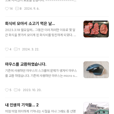
어가지 못하는 것 같았습니다.그래서 태쉬에서 내려서 체
으로 저작권의 보호를 받습니다. ===============
르마트까지 가는 기차를 탑니다. 기차는 빨간색 모양의 전
===================================
작성시간
14
8
2024. 9. 6.
철입니다. ^^체르마트는 마테호른과 고르너그라트로 올라
= 내 인생에 있어서 유럽이란 나라는 방문해 보지 못하고
가..
죽을 것 같았다.비용도 비용이지만 시간이 나지 않았고 그
래서 아시아 대륙을 벗어나지 못할 것 같았는데, 이번에 이
회식비 모아서 소고기 먹은 날...
렇게 살다간 나중에 후회할지도 모른다는 생각에 지르게
글 내용
2023.3.18 월요일에... 그동안 이러 저러한 이유로 몇 달
되었다.자유여행으로 다녀와도 좋겠지만, 아직 가보지 못
간 회식을 못가서 모이게 된 회식비를 탕진하게 되었다. 회
한 유럽에 대한 막연한 두려움에 패키지로... 패키지를 선택
식 장소는 하누비노 서현점... 근처에 있으면서도 가격이 상
하는 과정에서도 재미있는 일들이 많았다.평소에 여행 상
당해서 처음 와본... ㅎㅎ 얼마나 맛있을지 기대가 ^^ 그리
품은 티몬을 통해 구매를 하곤 했는데, 이번에 구매를 하고
작성시간
4
1
2024. 3. 22.
고 주류는 싱글몰트 CS 류 중에 아벨라워 아브나흐와 Gle
여행만 기다리다가 갑자기 티몬, 위메프 사태가 터지게 되
nfarclas 105 중에 하나로 팀원들 투표를 받아본 결과 10
면서 상품 구매 비용 550만..
5로 결정... 뭐 나야 둘 다 먹어본 입장이라 아무거나 먹어
마우스를 교환하였습니다.
도 되어서 중립입장 ㅎㅎ 하누비노 서현점은 콜키지 프리
글 내용
라서 마음놓고 주류샵에서 사서 가지고 들어감 ^^ 105는
기존에 사용하던 마우스의 스크롤에 문제가 생겨서 마우스
풍미가 좋고 피니시까지 좋은... 더할나위 없이 가성비 좋은
를 교환 하였습니다. 기존에 사용하던 마우스는 micro so
CS 라고 생각 됨... 근데 자꾸 내가 좋다 좋다 하면 인플레
ft의 아래와 같은 모델이였습니다. https://www.musins
이션 생겨서 말하기가 싫다 ㅎㅎㅎ 고기는 테이블당..
a.com/app/goods/3428124/0 마이크로소프트(MIC
작성시간
5
0
2023. 10. 20.
ROSOFT) 스컬프트 에고노믹 인체공학 무선마우스 - 후
기 | 무신사 제품분류 : 디지털/테크 > 컴퓨터 브랜드 : 마이
크로소프트(MICROSOFT) 제품번호 : L6V-00006 제
내 인생의 기억들... 2
품 : 스컬프트 에고노믹 인체공학 무선마우스 - 59,000 원
글 내용
산지 : 중국 www.musinsa.com 처음 해당 모델을 구매
띄엄 띄엄 희미하게 기억나는 시절을 지나 그래도 좀 선명