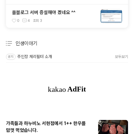
올블로그 서버 증설해야 겠네요 ^^
0
4
조회
3
인생이야기
분류 전체보기
주요 글 목록
주인장 체리필터 소개
모두보기
공지
가족들과 하누비노 서현점에서 1++ 한우를
맘껏 먹었습니다.
글 내용