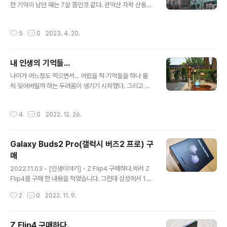
했는데 처음부터 마우스 스크롤이 반대로 되거나 잘 안되
한 기억이 남던 때는 7살 쯤인것 같다. 관악산 자락 산동네
는 등 문제가 있어서 하나 더 받았는데 2개를 4년 정도 사
에서 엄청나게 못 살던 시절이였는데, 그 때가 왜 이리도 그
용 했네요. 손목을 안 아프게 해 주는..
리운지 모르겠다. 신림 7동이라고도 하고 난곡 이라고도
작성시간
5
0
2023. 4. 20.
하는 동네이다. 어떤 사람들은 무덤이 많던 산자락이라서
'납골'을 '난곡'으로 바꿔 불렀다는 소리도 있고... 어째든 해
석하자면 난의 향기가 많이 나는 계곡이란 뜻인데... 난은
내 인생의 기억들...
둘째 치고... 지지리도 못 살던 판자촌 동네였다. 나는 이 동
글 내용
네에서 7살부터 8살 초반까지 그리 길지 않은 시기를 보냈
나이가 어느정도 먹으면서... 어렸을 적 기억들을 하나 둘
지만 가장 깊은 인상들을 받은 곳이였다. 우선 기억에 남는
씩 잊어버릴까 하는 두려움이 생기기 시작했다. 그리고 내
곳 부터 확인해 보자. 내 기억과 비슷한 모습을 많이 보여주
가 죽으면 나를 기억하는 사람들은 극히 일부고, 그 마저도
는 영상은 아래 영상을 참고해 보면 된다. https://www.
시간이 지나가면서 많이 잊혀질 것이라 생각이 들어... 내
작성시간
4
0
2022. 12. 26.
y..
머리 속에 있는 기억들을 하나 둘 글로써 남겨 둬야 겠다는
생각이 들었다. 해야지 해야지 하면서 실행에 옮기지 못한
내 머리속 기억들을 글로 하나씩 남긴다. 희미한 기억이라
Galaxy Buds2 Pro(갤럭시 버즈2 프로) 구
명확하게 기억에 남지 않는 것들도 많고, 그래서 많은 사람
매
들에게 그렇게 크게 중요한 내용도 아니겠지만... 그냥 이렇
글 내용
게라도 남기고 싶다. 나는 일단 1974년 생이다. 음력 5월 1
2022.11.03 - [인생이야기] - Z Flip4 구매하다.에서 Z
9일에 태어 났는데 돌아가신 엄마가 항상 엄청 더울 때 태
Flip4를 구매 한 내용을 적었습니다. 그런데 삼성에서 10
어났다고 하니... 1974년 음력 5월 19일이 양력으로는 언
월 11월 휴대폰 구매자들에게 10만원 쿠폰을 주더라구요.
작성시간
2
0
2022. 11. 9.
제인지..
그래서 149,000원 짜리 버즈2 프로를 49,000원에 구매
하게 되었습니다. 사실 이어폰을 맨날 유선 이어폰만 사용
하고 있었는데... 이 참에 무선으로 사용을 해 보게 되었네
Z Flip4 구매하다.