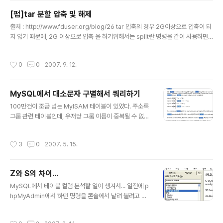
제가 생겼을 시 복구를 하게 된다. 그런데 복구를 하더라도
[펌]tar 분할 압축 및 해제
Replication이란 문제로 인해 Master DB와 싱크를 맞
글 내용
추는 문제가 발생하게 된다. 따라서 백업 서버에서 백업을
출처 : http://www.fduser.org/blog/26 tar 압축의 경우 2G이상으로 압축이 되
받게 되는 경우, Master DB의 binary log의 포지션을
지 않기 때문에, 2G 이상으로 압축 을 하기위해서는 split란 명령을 같이 사용하면
알아야지만 된다. 이럴 경우에는 다음과 같은 절차를 따라
됩니다.[압축 하기] ex) tar -zcvpf - /home | split -b 2048mb - home.tar.g
서 Dump를 받으면 된..
z* /home : 압축할 디렉토리 * home.tar.gz 압축되어질 이름압축 결과는 tar.gz
작성시간
0
0
2007. 9. 12.
a , tar.gzb 등으로 생성이 됩니다.[압축 풀기] tar.gza, tar,gzb 등으로 압축된 파
일을 풀기 위해서는ex) cat home.tar.gz* | tar -zxvpf - 여러개의 tar.gz 파일
들을 압축을 풀어야 할경우 tar -zxvf *.tar.gz 등의 방법으로 풀게 되면 에러가 발..
MySQL에서 대소문자 구별해서 쿼리하기
글 내용
100만건이 조금 넘는 MyISAM 테이블이 있었다. 주소록
그룹 관련 테이블인데, 유저당 그룹 이름이 중복될 수 없었
다. 그런데 기존에는 nhn과 NHN이 서로 같은 것이라고 생
각해서 디비 내에서 대소문자가 틀린 경우에는 새로운 그
작성시간
3
0
2007. 5. 15.
룹을 추가하거나 기존 그룹의 이름을 수정할 수 없었다. 뭐
간단하게 BINARY로 해당 컬럼의 속성을 변경해도 되겠지
만... innoDB도 아닌 MyISAM 테이블에 100만건이니 A
Z와 S의 차이...
LTER 한번만 쳐도 수시간은 잡아 먹을 듯 했다. 그래서 메
글 내용
뉴얼을 뒤졌더니... 역시나 ^^ BINARY라는 Cast Functi
MySQL에서 테이블 컬럼 분석할 일이 생겨서... 일전에 p
on을 쓰면 되는 것이었다. 복잡하게 해결해야 만 될것같은
hpMyAdmin에서 하던 명령을 콘솔에서 날려 볼려고 하
문제를 간단하게 해결할 수 있게 되었다. 역시 모든 문제의
였다. 대충 기억나는 명령어로는 ANAL... 뭐라고 하는거
해결책은 메뉴얼이다.
같았는데 라며... 메뉴얼을 뒤적였다. 다음과 같은 명령어가
작성시간