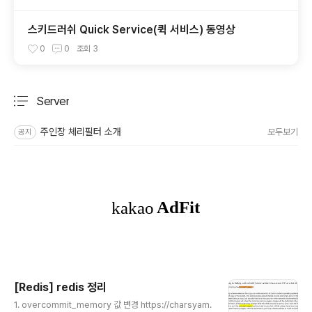
스키드러쉬 Quick Service(퀵 서비스) 동영상
0
0
조회
3
Server
분류 전체보기
주요 글 목록
주인장 체리필터 소개
모두보기
공지
[Redis] redis 정리
글 내용
1. overcommit_memory 값 변경 https://charsyam.