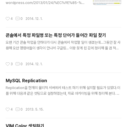
wordpress.com/2013/01/24/%EC%9E%85-%E
A%B0%9C%EB%B0%9C-redis-vm-overcommit
_memory-%EC%9D%84-%EC%95%84%EC%8
작성시간
4
0
2014. 12. 1.
B%9C%EB%82%98%EC%9A%94/#comment-1
256 위 포스트를 보다가 overcommit_memory 값은
어디에 셋팅되어 있고, 어떻게 변경하는 것인지 궁금해서
콘솔에서 특정 파일명 또는 특정 단어가 들어간 파일 찾기
구글링.아래와 같은 포스트 찾음. http://redis.io/topic
글 내용
s/faq 현재 셋팅 된 값은 /proc/sys/vm/overcommit_
오랜 기간 콘솔 작업을 안하다가 다시 콘솔에서 작업할 일이 생겼는데...그동안 잘 사
memory 에 있음. http://redis.io/topics/admin 값 셋
용해 오던 명령어들이 생각이 안나서 구글링... 이왕 찾게 된 김에 정리해 둘 겸 적어
팅은 /etc/sysctl.conf 안에 v..
둡니다.필요하신 분들은 사용해 보세요 ㅎㅎ 1. 해당 파일 안에 특정 문구가 들어간
파일 찾기 (하위 디렉토리 포함) grep -rl "원하는 단어" pathex) [user@server
작성시간
3
0
2014. 12. 1.
redis]$ grep -rl "sysctl.conf" ././src/redis-server./src/redis.c./src/red
is-sentinel./src/redis.o 요즘 redis를 보고 있는데 sysctl.conf라는 단어가 들
어간 파일을 찾을 경우 위와 같이 하면 된다.위 내용은 src/redis-server 라는 파
MySQL Replication
일 안에 sysctl..
글 내용
Replication을 한개의 물리적 서버에서 테스트 하기 위해 설치할 필요가 있었다.이
를 위해 다음과 같은 셋팅으로 설정하였는데, 자료 아카이빙을 위해 정리해 본다. 기
본적인 것은 아래와 같다. 1. 한개의 서버에 두개의 MySQL을 설치한다.2. 각각 다
른 Port를 사용한다.3. Master, Slave 설정을 하고 Replication을 시작한다. 자
작성시간
4
0
2013. 5. 15.
세하게 기술하면 아래와 같다. 1. configure를 통해 master mysql 설치 디렉토리
를 지정한다. ex)./configure --prefix=/설치디렉토리/mysql_master --with
-charset=utf8 --enable-assembler 2. make, make install을 통해 설치한
VIM Color 셋팅하기