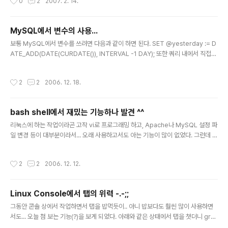
0
2
2007. 2. 14.
나오더군... 이게 맞나보다 하고 날렸더니 -.-;; 왜 안되는거
지... -.-;; 내가 예상했던 결과하고 틀리게 나오네 -.-;; 이곳
저곳 한참을 찾은 끝에 알아 낸 명령어는... -.-;; 어... ANA
MySQL에서 변수의 사용...
LYZE하고 ANALYSE하고 뭐가 틀린거야? 얼른 네이버
글 내용
사전을 찾아 봤다 analyze an·a·lyze〔〕 vt. 1【물리·화학】
보통 MySQL에서 변수를 쓰려면 다음과 같이 하면 된다. SET @yesterday := D
분석하다, 분해하다;【수학】 해석하다 《analyze+목+전
ATE_ADD(DATE(CURDATE()), INTERVAL -1 DAY); 또한 쿼리 내에서 직접
+명》 analyze something into its element..
변수에 값을 담으려면 다음과 같이 하면 된다. SELECT column INTO @column
Var ... 이런식으로 쿼리만을 모아서 프로그램 짜듯이 procedure하게 짜나간 후 s
작성시간
2
2
2006. 12. 18.
ql파일로 저장해서 사용한다. 여지껏 이렇게 만들어서 사용하고 있는데... 문제가 하
나 생겼다 SELECT해온 컬럼값이 없을 경우 에러를 내 뱉으면서 다음 내용으로 넘
어가질 않는 것이다. MYSQL 문법을 뒤져서 겨우 겨우 찾아냈다. SELECT @colu
bash shell에서 재밌는 기능하나 발견 ^^
mnVar := column ... 이런식으로 하면 에러가 안나면서 변수에 값을..
글 내용
리눅스에 하는 작업이라곤 고작 vi로 프로그래밍 하고, Apache나 MySQL 설정 파
일 변경 등이 대부분이라서... 오래 사용하고서도 아는 기능이 많이 없었다. 그런데 요
근래 발견한 재미 있는 기능들을 통해서 다시 한번 리눅스의 재미에 맛을 들이기 시
작했다. 물론 이전에도 리눅스를 좋아했지만 말이다. 알게 된 재미있는 기능 몇가지
작성시간
2
2
2006. 12. 12.
를 아래에 써 본다. 1. split split 파일명 -rw-r--r-- 1 root root 73568 Dec 12
10:12 xaa -rw-r--r-- 1 root root 73601 Dec 12 10:12 xab -rw-r--r-- 1
root root 73559 Dec 12 10:12 xac -rw-r--r-- 1 root root 73613 Dec 1
Linux Console에서 탭의 위력 -.-;;
2 10:12..
글 내용
그동안 콘솔 상에서 작업하면서 탭을 밥먹듯이.. 아니 밥보다도 훨씬 많이 사용하면
서도... 오늘 첨 보는 기능(?)을 보게 되었다. 아래와 같은 상태에서 탭을 쳣더니 gre
p 'FileN grep 'FileName.ext' 이렇게 되는것이 아닌가... 음... 그럼... 이렇게 하