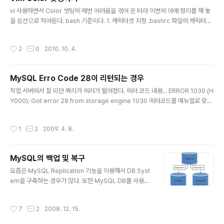
다. 3. master db가 설치가 완..
글 내용
vi 사용하면서 Color 셋팅에 매번 어려움을 겪어 온 터라 이번에 아예 정리를 해 놓
을 심산으로 적어둔다. bash 기준이다. 1. 캐릭터셋 지정 .bashrc 파일에 캐릭터셋
지정을 한다. export LANG=ko_KR.UTF-8; export LC_ALL=ko_KR.UTF-
8 2. xterm color 지정 .bash_profile 파일에 아래와 같이 선언한다. export T
작성시간
2
0
2010. 10. 4.
ERM=xterm-color 3. vi 옵션 지정 syntax on set ai set cindent set ts=4
set sw=4 set hlsearch colorscheme koehler set background=light s
et encoding=utf-8 vi 옵션 중 colorscheme 부분이 vi의 color..
MySQL Erro Code 28이 리턴되는 경우
글 내용
작업 서버에서 잘 되던 쿼리가 에러가 떨어졌다. 에러 코드 내용... ERROR 1030 (H
Y000): Got error 28 from storage engine 1030 에러코드를 메뉴얼로 찾아
보니 별다른 내용도 없고, 위 메시지랑 같은 이야기만... ^^;; Error: 1030 SQLSTA
TE: HY000 (ER_GET_ERRNO) Message: Got error %d from storage e
작성시간
1
2
2009. 4. 8.
ngine 그래서 사내 DBA분에게 물어보고 확인해 본 결과 28 에러코드는 다음과 같
은 방법으로 찾는 것이라고 한다. [xxxxxx bin]# ./perror 28 OS error code
28: No space left on device mysql이 설치된 디렉토리의 bin 디렉토리에서 p
MySQL의 백업 및 복구
error라는..
글 내용
요즘은 MySQL Replication 기능을 이용해서 DB Syst
em을 구축하는 경우가 많다. 또한 MySQL DB를 사용하
면서 백업은 보통 Replication Slave 단에 있는 백업 Se
rver에서 별도로 받게 된다. 백업 서버에서 Dump로 받게
작성시간
7
2
2008. 12. 15.
된 Data는 DML 쿼리로 된 text data이며, 이 데이터를
이용해서 신규 장비를 설치하던가, 아니면 기존 장비에 문