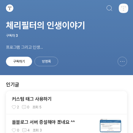
검색하기
티스토리
체리필터의 인생이야기
구독자
3
프로그램 그리고 인생...
구독하기
방명록
신고하기 레이어
열기
인기글
커스텀 태그 사용하기
2
0
조회
5
올블로그 서버 증설해야 겠네요 ^^
0
4
조회
3