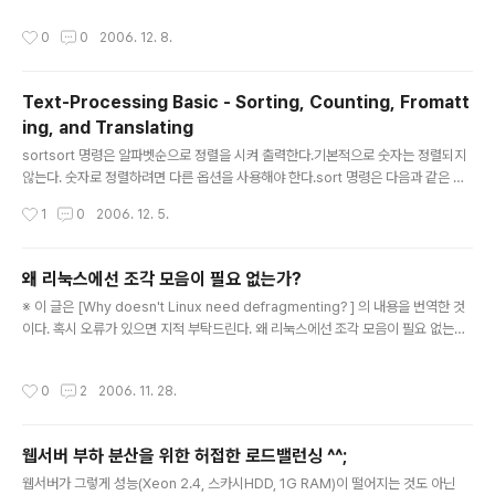
면? grep FileN grep FileName.ext 음.. 이렇게 되네... 음.. 그럼 이렇게 하면? g
작성시간
0
0
2006. 12. 8.
rep "FileN grep "FileName.ext" 그런데 다음과 같이 하면 아무런 반응이 없
네... grep `FileN 아무래도 `는 감싸져 있는 것의 명령어의 결과를 리턴하게 되어
있어서 그런가보다 음.. 인공지능 탭... -.-;;
Text-Processing Basic - Sorting, Counting, Fromatt
ing, and Translating
글 내용
sortsort 명령은 알파벳순으로 정렬을 시켜 출력한다.기본적으로 숫자는 정렬되지
않는다. 숫자로 정렬하려면 다른 옵션을 사용해야 한다.sort 명령은 다음과 같은 옵
션을 갖는다.-d : Sorts in phone-directory order-f : Sorts lowercase lett
작성시간
1
0
2006. 12. 5.
ers in the same manners as uppercase letters-i : Ignotes any charact
ers outside the ASCII range-n : Sorts in numerical order instead of al
phabetical-r : Reverses the order of the outputwcwc는 "word coun
왜 리눅스에선 조각 모음이 필요 없는가?
t"로 파일의 라인수, 워드수, 문자수를 출력한다wc fileon..
글 내용
※ 이 글은 [Why doesn't Linux need defragmenting? ] 의 내용을 번역한 것
이다. 혹시 오류가 있으면 지적 부탁드린다. 왜 리눅스에선 조각 모음이 필요 없는가?
지겹게도 되풀이되어 나오는 질문 하나가 있죠: "왜 리눅스의 파일 시스템은 조각 모
음이 필요 없나요?". 이 글을 통해 질문에 대한 해답을 한 방에 정리해 보고자 합니다.
작성시간
0
2
2006. 11. 28.
단순히 수많은 기술적 설명들을 어설프게 더듬거리기보다, ASCII 그림을 사용하는
게 훨씬 효과적일 것 같습니다. 그런 고로, 전반적인 설명을 진행하는 데 이 그림을 사
용하도록 하겠습니다: a b c d e f g h i j k l m n o p q r s t u v w x y z a 0 0 0
웹서버 부하 분산을 위한 허접한 로드밸런싱 ^^;
0 0 0 0 0 0 0 0 0 0 0 0 0 0 0 ..
글 내용
웹서버가 그렇게 성능(Xeon 2.4, 스카시HDD, 1G RAM)이 떨어지는 것도 아닌