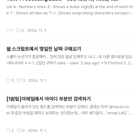
글 내용
cat-b : Numbers lines-E : Shows a dollar sign($) at the end of each lin
e-T : Shows all tabs as ^I-v : Shows nonprinting characters except ta
bs and carriage returns-A : Does the same as -v combined with -E a
nd -Ttaccat과 반대의 어순에서 알 수 있듯이 파일의 내용을 반대 순서로 보여준
작성시간
1
0
2006. 11. 7.
다.nlnl은 라인에 넘버를 사용해 보여주며, cat 명령어에 -b를 붙인 것과 동일하다.h
ead파일의 첫 부분을 보여준다. 디폴트로 처음부터 10라인 까지 보여준다head -3
numbers one two three tail파일의 아래부분부터 보여준다.he..
쉘 스크립트에서 몇일전 날짜 구해오기
글 내용
스쿨의 누군가가 질문해서... 전에 있던 쉘로 답해주고 나니... 또 다른 흥미로운 팁도
나타나더라 ㅎㅎ 1. 2일전 구하기 date --date '2 day ago' +%Y%m%d 2. 2일
을 포함해서 더 오래된 파일 목록 구하기 find . -mtime +2 응용은 각자 알아서 ^^
그런데 mtime하고 ctime하고 차이를 모르겠네 -.-;;
작성시간
5
3
2006. 11. 1.
[1원팁]이메일에서 아이디 부분만 검색하기
글 내용
이메일이 들어가 있는 필드를 검색하는 부분이 있었다. 결과는 뒤에 '@naver.co
m'과 같은 부분을 제하고 보여주는 것이였는데... 아무 생각없이... "email LIKE '%
$searchWord%' 라고 했더니... 바로 QA 팀에 걸렸다 ㅎㅎ n, a, v, e, r, ., c, o,
m 중 아무 글자로나 검색하면... 모든 내용이 다 나오게 되니 말이다 ㅎㅎ 그래서 My
작성시간
2
0
2006. 11. 1.
SQL 메뉴얼 찾아서 검색해보니... SUBSTRING_INDEX 라는 좋은 놈이 있더라...
SELECT email FROM table WHERE SUBSTRING_INDEX(eamil, '@', 1) LI