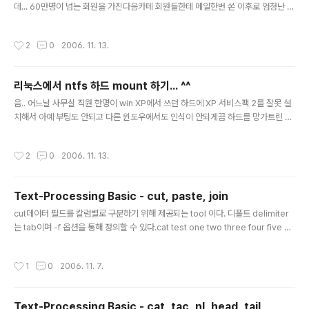
데... 60만명이 넘는 회원을 가진다음카페 회원들한테 메일한번 쏜 이후로 엄청난 접
속에 거의 서버가 멎을 뻔 하였던 경험을 하였습니다. 그래서 생각한 것이 로드밸런
싱인데... 허접한 제 실력에 로드밸런싱이란 것은 하기 힘든 작업이었죠.^^ 그래도 어
작성시간
2
0
2006. 11. 13.
디서 들어본 것은 있는지 문득 생각난 것이 rsync와 Round-Robin이였습니다.^^
하지만 들어보기만 했지 직접 해 본적은 없어서... 어떻게 해야 할 지 난감하더군요..^
^ 어째든 맨땅에 헤딩은 그렇게 시작이 되었습니다.^^ 여기서 많은 분들께 질문도 하
리눅스에서 ntfs 하드 mount 하기... ^^
고... 여기 저기 문서도 많이 찾아 봤습니다.^^ 아직 완벽하지는 않은 듯 하니... 참고
글 내용
로 보시고.. 물론 ..
음.. 어느날 사무실 직원 한명이 win XP에서 쓰던 하드에 XP 서비스팩 2를 잘못 설
치해서 아예 부팅도 안되고 다른 윈도우에서도 인식이 안되게끔 하드를 망가트린 적
이 있었습니다. 저는 리눅스를 깔 때 아주 많은 포맷 형식을 지원하길래... 그냥 마운
트 시키면 될 줄 알고 마운트를 시도 했죠. 그랬더니.. -.-;; 커널에서 ntfs를 지원 안
작성시간
2
0
2006. 11. 13.
한다는 말만.. ^^ 다른 분의 도움을 얻어 ntfs를 마운트 하는데 성공했습니다. ^^ 그
래서 그 방법을 알려드리고자.. ^^ 이미 알고 있는 분들은 역시 pass ^^ 레드햇 7.3,
커널 버전 2.4.20-28.7을 기준으로 설명 드립니다. 1. 자신의 커널 버전을 확인 un
Text-Processing Basic - cut, paste, join
ame -r 2. cpu 타입 확인 rpm -q --queryformat "%{AR..
글 내용
cut데이터 필드를 칼럼별로 구분하기 위해 제공되는 tool 이다. 디폴트 delimiter
는 tab이며 -f 옵션을 통해 정의할 수 있다.cat test one two three four five si
x seven eight nine cut -f2 test two five eight cut -f1,3 test one three f
our six seven nine -f 옵션 외에 다음과 같은 옵션들이 있다.-c : Allows you t
작성시간
1
0
2006. 11. 7.
o specify characters instead of fields-d : Allows you to specify a deli
miter other than the tabpastecut 명령어가 파일로부터 내용을 선택하는 것이
라면 paste나 join 명령어는 field를..
Text-Processing Basic - cat, tac, nl, head, tail