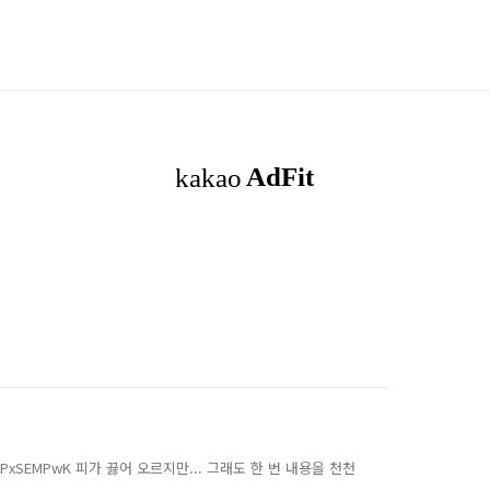
a_oGPxSEMPwK 피가 끓어 오르지만... 그래도 한 번 내용을 천천