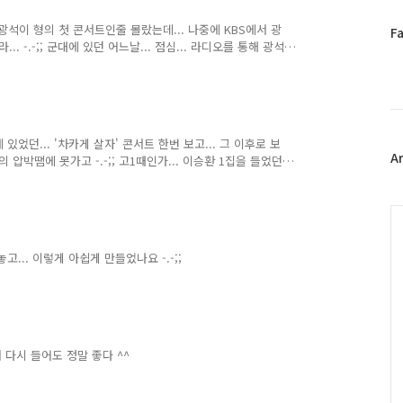
광석이 형의 첫 콘서트인줄 몰랐는데... 나중에 KBS에서 광
페
F
. -.-;; 군대에 있던 어느날... 점심... 라디오를 통해 광석
이
한... 아무 말 못하고... 그대로 그냥 그렇게 서 있었다...
스
북
트
위
터
에 있었던... '차카게 살자' 콘서트 한번 보고... 그 이후로 보
플
A
 압박땜에 못가고 -.-;; 고1때인가... 이승환 1집을 들었던
러
 이번에 나오는... 에듀코인으로 이승환 9집이나 사봐야 겠다
그
인
C
놓고... 이렇게 아쉽게 만들었나요 -.-;;
서 다시 들어도 정말 좋다 ^^