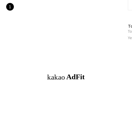
1
방
T
To
문
자
Ye
수