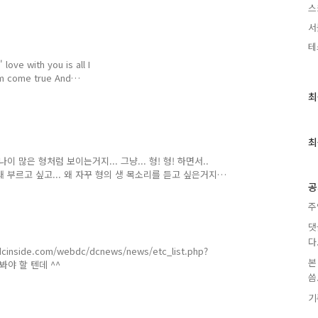
스
서
테
 love with you is all I
am come true And
a la la la.... Do do do
최
최
 colours that you bring
근
e each day in
글
beautiful And..
과
최
인
나이 많은 형처럼 보이는거지... 그냥... 형! 형! 하면서..
기
. 왜 부르고 싶고... 왜 자꾸 형의 생 목소리를 듣고 싶은거지
글
공
 형이... 33살의 지금의 내가 돌아보기에... 왜이리 부끄럽게
해 보니... 정말 일찍... 죽었다는...
주
댓
다
w.dcinside.com/webdc/dcnews/news/etc_list.php?
본
 봐야 할 텐데 ^^
씀.
기