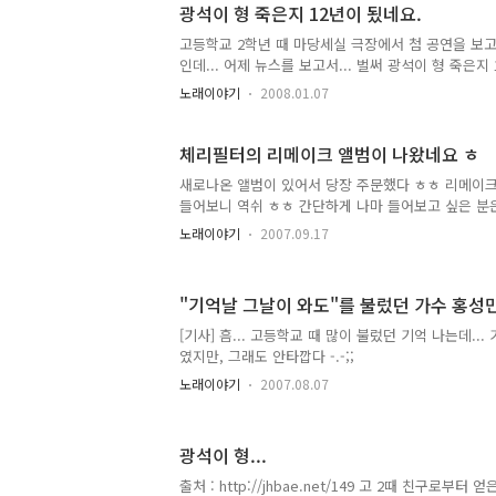
은 세상을 등진 지 12년이 된 가수 김광석에 관한 기
광석이 형 죽은지 12년이 됬네요.
광석 콘서트장 사진을 직접 찍은 ..
고등학교 2학년 때 마당세실 극장에서 첨 공연을 보고..
인데... 어제 뉴스를 보고서... 벌써 광석이 형 죽은
들을 땐, 20대 였었는데... 벌써... 30대 중반 -.
노래이야기
2008.01.07
미, 느낌 같은 것을 이제 조금은 알것 같다. 노래란...
엔 광석이 형처럼 부르는 가수가 없다. 광석이 형처럼
모두다 좋아 해 줄 텐데... 요즘은 마음으로 노래를 부르
체리필터의 리메이크 앨범이 나왔네요 ㅎ
새로나온 앨범이 있어서 당장 주문했다 ㅎㅎ 리메이크
들어보니 역쉬 ㅎㅎ 간단하게 나마 들어보고 싶은 분
ㅎ
노래이야기
2007.09.17
"기억날 그날이 와도"를 불렀던 가수 홍성민
[기사] 흠... 고등학교 때 많이 불렀던 기억 나는데..
였지만, 그래도 안타깝다 -.-;;
노래이야기
2007.08.07
광석이 형...
출처 : http://jhbae.net/149 고 2때 친구로