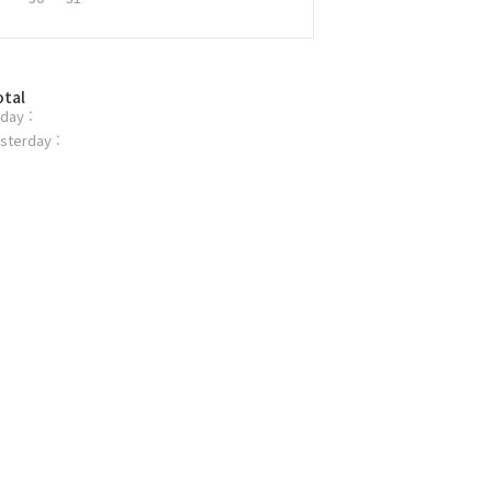
otal
day :
sterday :