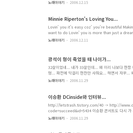
노래이야기
2006.12.15
Minnie Riperton's Loving You...
Lovin' you it's easy coz' you're beautiful Makin'
want to do Lovin' you is more than just a dre
everything that I do is not out of loving you La l
노래이야기
2006.12.11
do do do.... No one else can make me feel the
Stay with me while we grow old and We will liv
springtime Coz' lovin' you has made my life so 
광석이 형이 죽었을 때 나이가...
32살이었네... 내가 33살인데... 왜 이리 나보다 한참 
형... 파전에 막걸리 한잔만 사줘요... 하면서 자꾸..
-.-;; 32살의 나이에 그렇게나 많은 것을 이뤄놓고 간
노래이야기
2006.11.29
느껴지는 지... 난 지금껏 무엇을 해 왔는지... 지금 생각
이승환 DCinside와 인터뷰...
http://letstrash.tistory.com/40 -> http://ww
code=succeed&id=5434 이승환 콘서트도 다시 가
노래이야기
2006.11.29