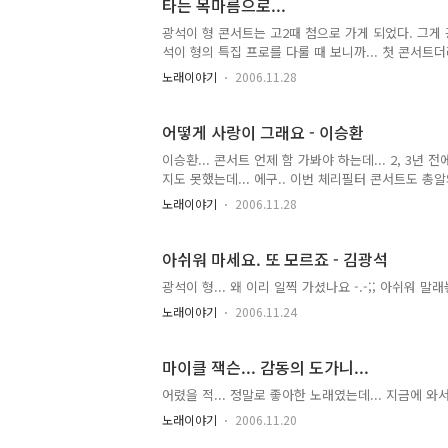
타는 목마름으로...
광석이 형 콘서트는 고2때 첨으로 가게 되었다. 그게 
석이 형의 특집 프로를 다룰 때 보니까... 첫 콘서트더라..
이 형이 죽었다는 소식을 듣게 되었고... 그 이후로 한동
노래이야기
2006.11.28
보고싶다...
어떻게 사랑이 그래요 - 이승환
이승환... 콘서트 언제 함 가봐야 하는데... 2, 3년 전
지도 못했는데... 에구.. 이번 체리필터 콘서트도 총알의
것이 엊그제 같은데... 이승환은 하나도 안 늙었네...
노래이야기
2006.11.28
ㅎㅎ
아쉬워 마세요. 또 모르죠 - 김광석
광석이 형... 왜 이리 일찍 가셨나요 -.-;; 아쉬워 말래
노래이야기
2006.11.24
마이클 잭슨... 감동의 도가니...
어렸을 적... 정말로 좋아한 노래였는데... 지금에 와
노래이야기
2006.11.20