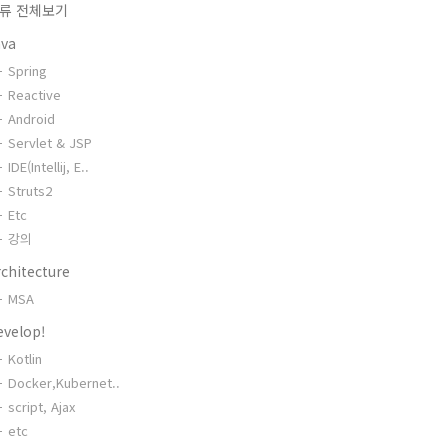
류 전체보기
ava
Spring
Reactive
Android
Servlet & JSP
IDE(Intellij, E..
Struts2
Etc
강의
chitecture
MSA
evelop!
Kotlin
Docker,Kubernet..
script, Ajax
etc