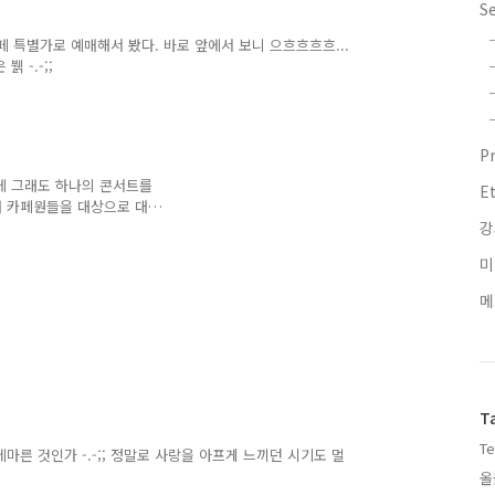
S
카페 특별가로 예매해서 봤다. 바로 앞에서 보니 으흐흐흐흐...
 -.-;;
P
에 그래도 하나의 콘서트를
E
필터 카페원들을 대상으로 대
0명 넘어가면 1만원 추가 할
강
는 너무 잔인한가? ㅎㅎ
미
메
T
Te
마른 것인가 -.-;; 정말로 사랑을 아프게 느끼던 시기도 멀
올