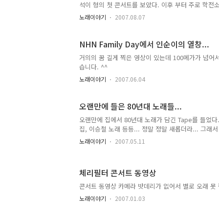
석이 형의 첫 콘서트를 보았다. 이후 부터 주로 학전
다. 뭐 어째든... 어린 나이에 광석이 형의 공연은 
노래이야기
2007.08.07
한번 가리라는 맘을 먹고... 그렇게 살았었다. 하지만,
씨를 통해서였나? 하여튼... 광석이 형의 사망 소식을
이제 다시 광석이 형의 목소리를 못드는건가? -.-;;
NHN Family Day에서 인순이의 열창...
에 "행복..
거의의 꿈 길게 찍은 영상이 있는데 100메가가 넘어서 
습니다. ^^
노래이야기
2007.06.04
오랜만에 들은 80년대 노래들...
오랜만에 집에서 80년대 노래가 담긴 Tape를 들었다
집, 이승철 노래 등등... 정말 정말 새롭더라... 그
석 1집을 들으며 왔다. 그동안 너무 잊고 지낸거 같다.
노래이야기
2007.05.11
체리필터 콘서트 동영상
콘서트 동영상 카메라 밧데리가 없어서 별로 오래 못 찍었
노래이야기
2007.01.03