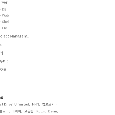
erver
DB
Web
Shell
Etc
roject Managem..
tc
의
투데이
모로그
ag
st Drive: Unlimited,
NHN,
람보르기니,
블로그,
네이버,
코틀린,
Kotlin,
Daum,