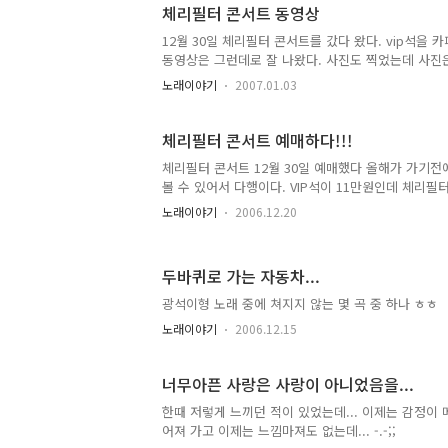
체리필터 콘서트 동영상
12월 30일 체리필터 콘서트를 갔다 왔다. vip석을 
동영상은 그런데로 잘 나왔다. 사진도 찍었는데 사진은 뷁
노래이야기
2007.01.03
체리필터 콘서트 예매하다!!!
체리필터 콘서트 12월 30일 예매했다 올해가 가기전
볼 수 있어서 다행이다. VIP석이 11만원인데 체리
폭 할일해 줘서 다행이다. 할일가는 비밀!!! ㅎㅎ 20
노래이야기
2006.12.20
인 해 준다고 하니 기대해 봐야지 ㅎㅎ 마지막 이미지
두바퀴로 가는 자동차...
광석이형 노래 중에 쳐지지 않는 몇 곡 중 하나 ㅎㅎ
노래이야기
2006.12.15
너무아픈 사랑은 사랑이 아니었음을...
한때 저렇게 느끼던 적이 있었는데... 이제는 감정이 메
어져 가고 이제는 느낌마져도 없는데... -.-;;