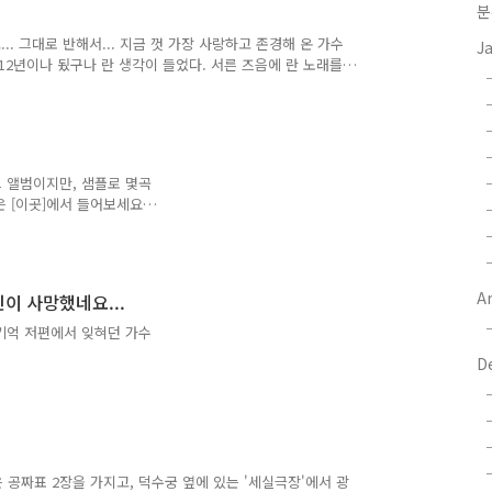
억을 더듬어 소개한 것으로 1993년부터 1995년 여름까지 김
분
. 그대로 반해서... 지금 껏 가장 사랑하고 존경해 온 가수
J
지 12년이나 됬구나 란 생각이 들었다. 서른 즈음에 란 노래를
-;; 광석이 형의 노래말 한마디 한마디에서 베어 나오는 인생의 의
 정말... 광석이 형 처럼 불러야 제맛인데... 요즘 가수들 중
만 불러 준다면... 많은 사람들이 진정한 가수의 탄생을 알고
는 사람은 없는 것 같다. 진정한 가객 광석이 형... 다..
 앨범이지만, 샘플로 몇곡
은 [이곳]에서 들어보세요
Ar
이 사망했네요...
. 기억 저편에서 잊혀던 가수
D
부터 얻은 공짜표 2장을 가지고, 덕수궁 옆에 있는 '세실극장'에서 광