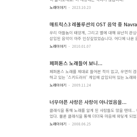
노래이야기
2023.10.23
매트릭스3 레볼루션의 OST 음악 중 Navras
우리 아들놈이 태양계, 그리고 별에 대해 유난히 관심
삽입된 음악이 아주 인상깊었었습니다. 어디에 나온 
매트릭스1, 2 리로디드, 3 레볼루션을 보다가 레볼루
노래이야기
2010.01.07
나는 둘다 '어!!!'란 말을 할 수 밖에 없었네요. 문
의 마지막 곡인 'Navras'란 곡이란 것을 알게 되었
http://blog.naver.com/skznsdl?Redirect=
페퍼톤스 노래들어 보니...
페퍼톤스 노래를 제대로 들어본 적이 없고, 우연히 검색
하고 있는 '스키드러쉬' 게임에 삽입되어 있는 노래
사, 작곡한 노래인데... 게임의 노래 자체가 그들이 
노래이야기
2009.11.24
하네요. 다음 달 yes24 코인이 들어오면 음반 하나
을 올려서 블로그 방문하시는 분들도 한번 들어보셨으
것 같네요. 뭐 스키드러쉬를 설치하면 C:\HanPurple\S
너무아픈 사랑은 사랑이 아니었음을...
그렇다고 해서 게..
클래식을 통해 노래를 알게 된 사람들도 많을 텐데...
었다. 물론 클래식을 통해 더더욱 마음에 와닿게 되었지
얽힌 이야기들... 사람들... 그런 이야기들이 하나 
노래이야기
2008.06.25
를 하나씩은 올려야 하지 않을까 라는 맘이 들어 노래
기 임종진 지음 | 랜덤하우스코리아 펴냄 故 가수 김